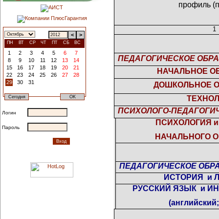
профиль (
1
<
>
ПН
ВТ
СР
ЧТ
ПТ
СБ
ВС
1
2
3
4
5
6
7
ПЕДАГОГИЧЕСКОЕ ОБРА
8
9
10
11
12
13
14
15
16
17
18
19
20
21
НАЧАЛЬНОЕ О
22
23
24
25
26
27
28
29
30
31
ДОШКОЛЬНОЕ 
ТЕХНО
ПСИХОЛОГО-ПЕДАГОГИЧ
Логин
ПСИХОЛОГИЯ и
Пароль
НАЧАЛЬНОГО 
ПЕДАГОГИЧЕСКОЕ ОБРА
ИСТОРИЯ
и 
РУССКИЙ ЯЗЫК
и И
(английский