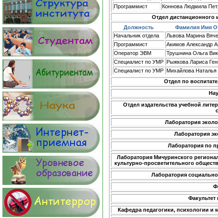
Программист
Коннова Людмила Пет
Отдел дистанционного 
Должность
Фамилия Имя О
Начальник отдела
Львова Марина Вяч
Программист
Акимов Александр А
Оператор ЭВМ
Трушнина Ольга Вик
Специалист по УМР
Рыжкова Лариса Ген
Специалист по УМР
Михайлова Наталья
Отдел по воспитате
Нау
Отдел издательства учебной лите
Лаборатория эколо
Лаборатория эк
Лаборатория по п
Лаборатория Мичуринского регионал
культурно-просветительного обществ
Лаборатория социально
Ф
Факультет
Кафедра педагогики, психологии и 