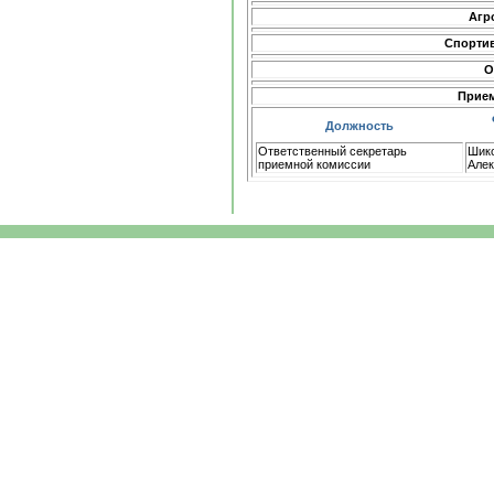
Агр
Спорти
О
Прием
Должность
Ответственный секретарь
Шико
приемной комиссии
Алек