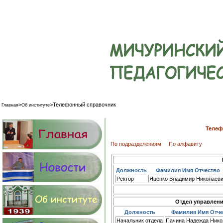
>
>
Телефонный справочник
Главная
Об институте
Телеф
По подразделениям
По алфавиту
Должность
Фамилия Имя Отчество
Ректор
Яценко Владимир Николаев
Отдел управлени
Должность
Фамилия Имя Отче
Начальник отдела
Пачина Надежда Нико