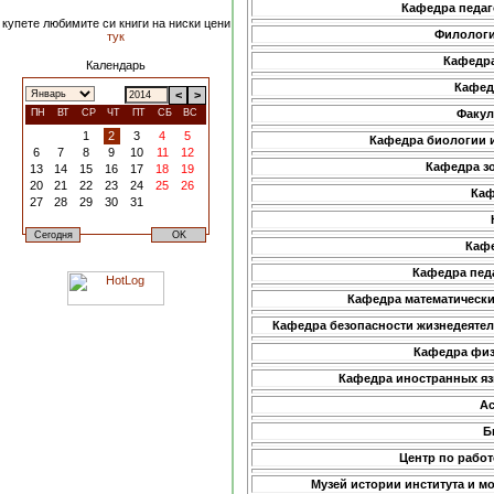
Кафедра педаг
купете любимите си книги на ниски цени
Филологи
тук
Кафедра
Календарь
Кафед
<
>
ПН
ВТ
СР
ЧТ
ПТ
СБ
ВС
Факул
1
2
3
4
5
Кафедра биологии и
6
7
8
9
10
11
12
Кафедра з
13
14
15
16
17
18
19
20
21
22
23
24
25
26
Каф
27
28
29
30
31
Кафе
Кафедра пед
Кафедра математически
Кафедра безопасности жизнедеяте
Кафедра физ
Кафедра иностранных яз
Ас
Б
Центр по рабо
Музей истории института и м