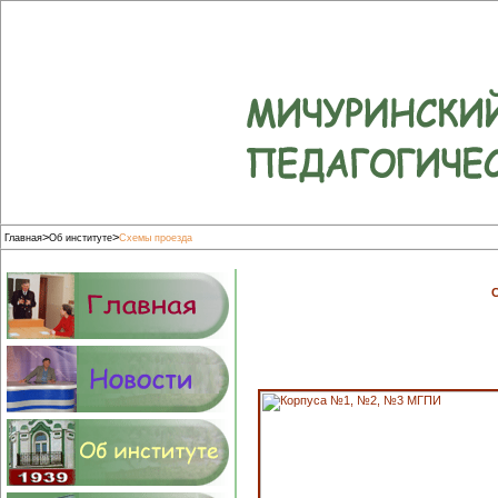
>
>
Главная
Об институте
Схемы проезда