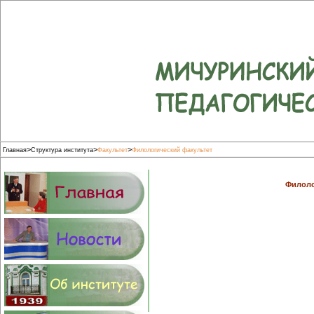
>
>
>
Главная
Структура института
Факультет
Филологический факультет
Филоло