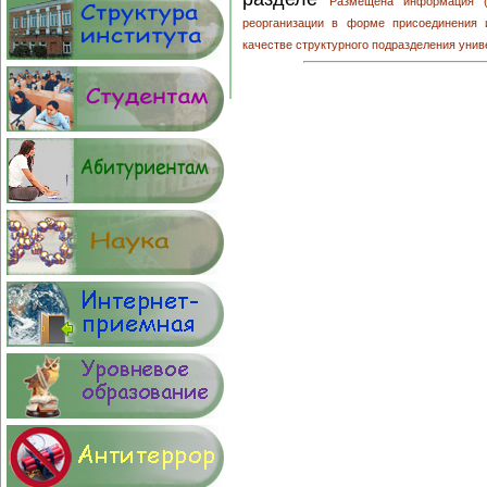
Размещена информация (
реорганизации в форме присоединения 
качестве структурного подразделения унив